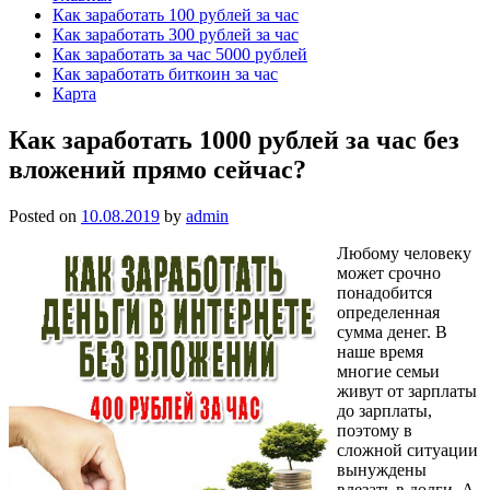
Как заработать 100 рублей за час
Как заработать 300 рублей за час
Как заработать за час 5000 рублей
Как заработать биткоин за час
Карта
Как заработать 1000 рублей за час без
вложений прямо сейчас?
Posted on
10.08.2019
by
admin
Любому человеку
может срочно
понадобится
определенная
сумма денег. В
наше время
многие семьи
живут от зарплаты
до зарплаты,
поэтому в
сложной ситуации
вынуждены
влезать в долги. А