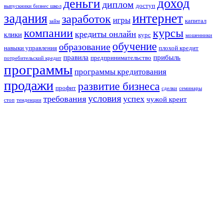
доход
деньги
диплом
доступ
выпускники бизнес школ
задания
интернет
заработок
игры
капитал
займ
компании
курсы
кредиты онлайн
клики
курс
мошенники
обучение
образование
навыки управления
плохой кредит
правила
прибыль
предпринимательство
потребительский кредит
программы
программы кредитования
продажи
развитие бизнеса
профит
сделки
семинары
условия
требования
успех
чужой креит
стоп
тенденции