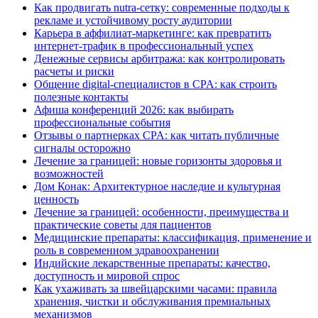
Как продвигать nutra-сетку: современные подходы к
рекламе и устойчивому росту аудитории
Карьера в аффилиат-маркетинге: как превратить
интернет-трафик в профессиональный успех
Денежные сервисы арбитража: как контролировать
расчеты и риски
Общение digital-специалистов в CPA: как строить
полезные контакты
Афиша конференций 2026: как выбирать
профессиональные события
Отзывы о партнерках CPA: как читать публичные
сигналы осторожно
Лечение за границей: новые горизонты здоровья и
возможностей
Дом Конак: Архитектурное наследие и культурная
ценность
Лечение за границей: особенности, преимущества и
практические советы для пациентов
Медицинские препараты: классификация, применение и
роль в современном здравоохранении
Индийские лекарственные препараты: качество,
доступность и мировой спрос
Как ухаживать за швейцарскими часами: правила
хранения, чистки и обслуживания премиальных
механизмов