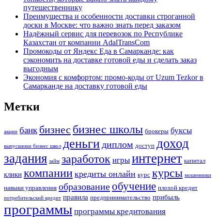
путешественнику
Преимущества и особенности доставки строганной
доски в Москве: что важно знать перед заказом
Надёжный сервис для перевозок по Республике
Казахстан от компании AdalTransCom
Промокоды от Яндекс Еда в Самарканде: как
сэкономить на доставке готовой еды и сделать заказ
выгодным
Экономия с комфортом: промо-коды от Uzum Tezkor в
Самарканде на доставку готовой еды
Метки
бизнес школы
бизнес
банк
буксы
брокеры
акции
доход
деньги
диплом
доступ
выпускники бизнес школ
задания
интернет
заработок
игры
капитал
займ
компании
курсы
кредиты онлайн
клики
курс
мошенники
обучение
образование
навыки управления
плохой кредит
правила
прибыль
предпринимательство
потребительский кредит
программы
программы кредитования