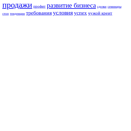
продажи
развитие бизнеса
профит
сделки
семинары
условия
требования
успех
чужой креит
стоп
тенденции