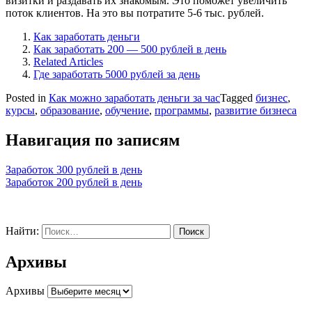
визитки и раздавать их знакомым. Это поможет увеличить
поток клиентов. На это вы потратите 5-6 тыс. рублей.
Как заработать деньги
Как заработать 200 — 500 рублей в день
Related Articles
Где заработать 5000 рублей за день
Posted in
Как можно заработать деньги за час
Tagged
бизнес
,
курсы
,
образование
,
обучение
,
программы
,
развитие бизнеса
Навигация по записям
Заработок 300 рублей в день
Заработок 200 рублей в день
Найти:
Архивы
Архивы