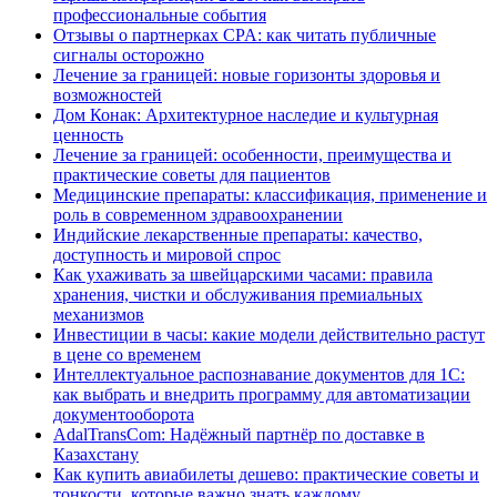
профессиональные события
Отзывы о партнерках CPA: как читать публичные
сигналы осторожно
Лечение за границей: новые горизонты здоровья и
возможностей
Дом Конак: Архитектурное наследие и культурная
ценность
Лечение за границей: особенности, преимущества и
практические советы для пациентов
Медицинские препараты: классификация, применение и
роль в современном здравоохранении
Индийские лекарственные препараты: качество,
доступность и мировой спрос
Как ухаживать за швейцарскими часами: правила
хранения, чистки и обслуживания премиальных
механизмов
Инвестиции в часы: какие модели действительно растут
в цене со временем
Интеллектуальное распознавание документов для 1С:
как выбрать и внедрить программу для автоматизации
документооборота
AdalTransCom: Надёжный партнёр по доставке в
Казахстану
Как купить авиабилеты дешево: практические советы и
тонкости, которые важно знать каждому